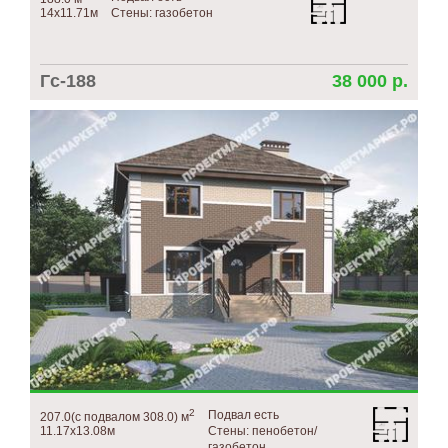
14х11.71м
Стены: газобетон
Гс-188
38 000 р.
2
Подвал есть
207.0(с подвалом 308.0) м
11.17х13.08м
Стены: пенобетон/
газобетон