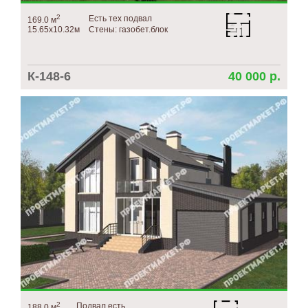
О компании
2
Есть тех подвал
169.0 м
15.65х10.32м
Стены: газобет.блок
Контакты
ЧАСТО ЗАДАВАЕМЫЕ ВОПРОСЫ
К-148-6
40 000 р.
2
Подвал есть
188.0 м