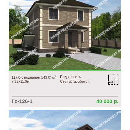
2
Подвал сеть
117.0(с подвалом 143.0) м
7.92х11.0м
Стены: газобетон
Гс-126-1
40 000 р.