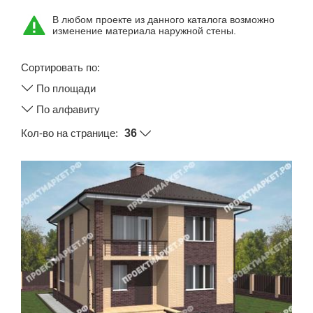
Этажность
В любом проекте из данного каталога возможно
изменение материала наружной стены.
Одноэтажные
Двухэтажные
Сортировать по:
Мансарда
По площади
Габариты
По алфавиту
8х8
Кол-во на странице:
8х9
8х10
8х11
8х12
9х9
9х10
9х11
9х12