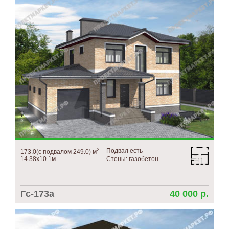
2
Подвал есть
173.0(с подвалом 249.0) м
14.38х10.1м
Стены: газобетон
Гс-173а
40 000 р.