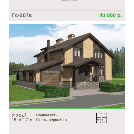
Гс-207а
40 000 р.
2
Подвал есть
212.0 м
15.1х11.71м
Стены: керамблок