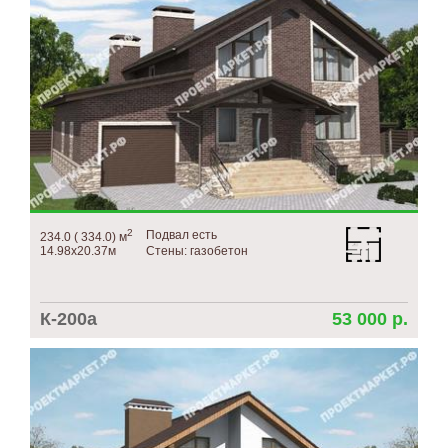
2
Подвал есть
234.0 ( 334.0) м
14.98х20.37м
Стены: газобетон
К-200а
53 000 р.