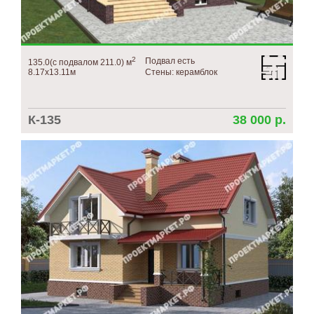
10х10
10х12
10х14
2
Подвал есть
135.0(с подвалом 211.0) м
11х11
8.17х13.11м
Стены: керамблок
11х13
11х14
К-135
38 000 р.
11х15
12х14
Материал стен
Газобетон
Керамблок
Пеноблок
Кирпич
Керамзитобетонный блок