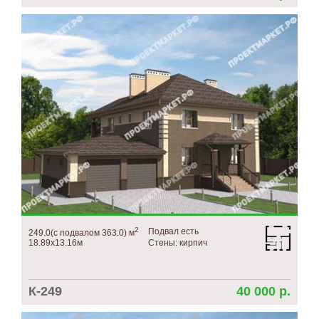
2
Подвал есть
249.0(с подвалом 363.0) м
18.89х13.16м
Стены: кирпич
К-249
40 000 р.