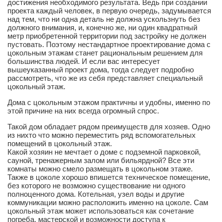
достижения необходимого результата. Ведь при создании
проекта каждый человек, в первую очередь, задумывается
над тем, что ни одна деталь не должна ускользнуть без
должного внимания, и, конечно же, ни один квадратный
метр приобретенной территории под застройку не должен
пустовать. Поэтому нестандартное проектирование дома с
цокольным этажам станет рациональным решением для
большинства людей. И если вас интересует
вышеуказанный проект дома, тогда следует подробно
рассмотреть, что же из себя представляет специальный
цокольный этаж.
Дома с цокольным этажом практичны и удобны, именно по
этой причине на них всегда огромный спрос.
Такой дом обладает рядом преимуществ для хозяев. Одно
из нихто что можно переместить ряд вспомогательных
помещений в цокольный этаж.
Какой хозяин не мечтает о доме с подземной парковкой,
сауной, тренажерным залом или бильярдной? Все эти
комнаты можно смело размещать в цокольном этаже.
Также в цоколе хорошо впишется техническое помещение,
без которого не возможно существование ни одного
полноценного дома. Котельная, узел воды и другие
коммуникации можно расположить именно на цоколе. Сам
цокольный этаж может использоваться как сочетание
погреба, мастерской и возможности доступа к