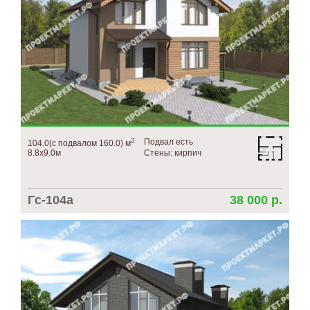
2
Подвал есть
104.0(с подвалом 160.0) м
8.8х9.0м
Стены: кирпич
Гс-104а
38 000 р.