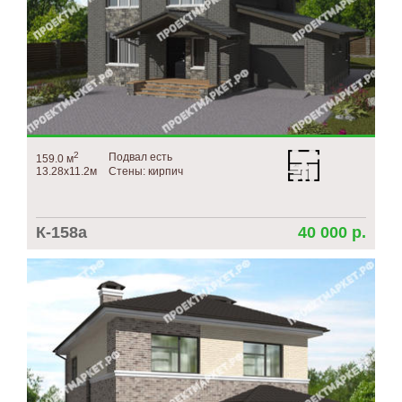
2
Подвал есть
159.0 м
13.28х11.2м
Стены: кирпич
К-158а
40 000 р.