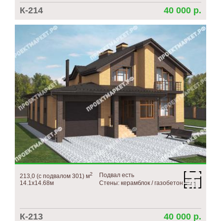
К-214
40 000 р.
2
Подвал есть
213,0 (с подвалом 301) м
14.1х14.68м
Стены: керамблок / газобетон
К-213
40 000 р.