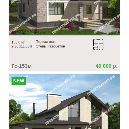
2
Подвал есть
153.0 м
9.36 х11.56м
Стены: газобетон
Гс-153в
40 000 р.
NEW