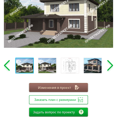
Этажность
Одноэтажные
Двухэтажные
Мансарда
Габариты
8х8
8х9
8х10
8х11
8х12
9х9
9х10
9х11
9х12