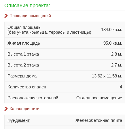
10х10
Описание проекта:
10х12
Площади помещений
10х14
Общая площадь
11х11
184.0 кв.м.
(без учета крыльца, террасы и лестницы)
11х13
Жилая площадь
95.0 кв.м.
11х14
Высота 1 этажа
2.8 м.
11х15
12х14
Высота 2 этажа
2.7 м.
Материал стен
Размеры дома
13.62 х 11.58 м.
Газобетон
Количество спален
4
Керамблок
Расположение котельной
Отдельное помещение
Пеноблок
Характеристики
Кирпич
Керамзитобетонный блок
Фундамент
Железобетонная плита