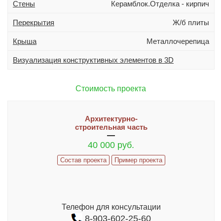
Стены
Керамблок.Отделка - кирпич
Дополнительно
Гараж
Перекрытия
Ж/б плиты
Подвал
Крыша
Металлочерепица
Терраса (веранда)
Визуализация конструктивных элементов в 3D
Эркер
Индивидуальное проектирование
Стоимость проекта
Состав проекта
Архитектурно-
ИНФОРМАЦИЯ
строительная часть
40 000 руб.
Как заказать проект
Состав проекта
Пример проекта
Гарантии и сервис
ИЗМЕНЕНИЯ В ПРОЕКТ И ДОПЫ
Часто задаваемые вопросы
Телефон для консультации
Реализованные проекты
8-903-602-25-60