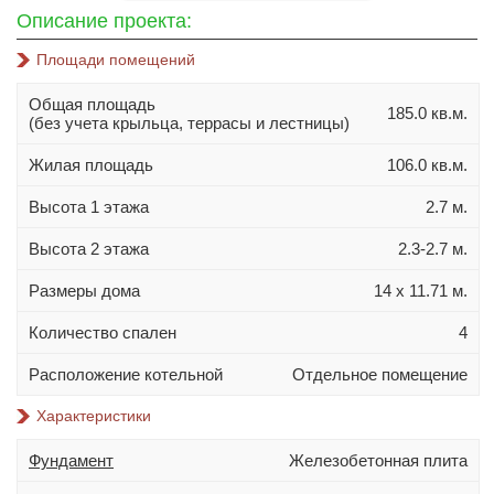
10х10
Описание проекта:
10х12
Площади помещений
10х14
Общая площадь
11х11
185.0 кв.м.
(без учета крыльца, террасы и лестницы)
11х13
Жилая площадь
106.0 кв.м.
11х14
Высота 1 этажа
2.7 м.
11х15
12х14
Высота 2 этажа
2.3-2.7 м.
Материал стен
Размеры дома
14 х 11.71 м.
Газобетон
Количество спален
4
Керамблок
Расположение котельной
Отдельное помещение
Пеноблок
Характеристики
Кирпич
Керамзитобетонный блок
Фундамент
Железобетонная плита