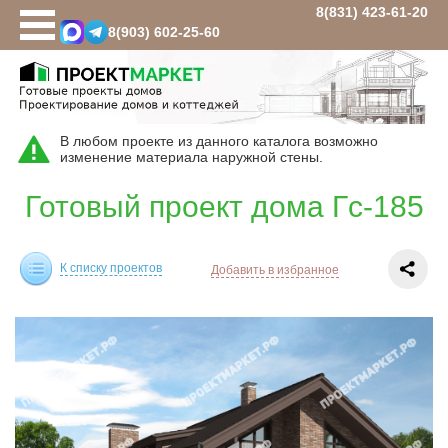
8(831)
423-61-20
8(903)
602-25-60
Проекты домов
Площадь
В любом проекте из данного каталога возможно
до 100 кв.м
изменение материала наружной стены.
100-120 кв.м
Готовый проект дома Гс-185
100-150 кв.м
120 кв.м
К списку проектов
Добавить в избранное
130 кв.м
150 кв.м
160 кв.м
180 кв.м
200 кв.м
250 кв.м