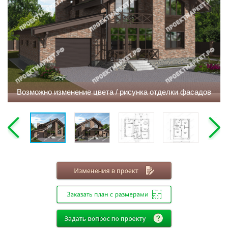
Этажность
Одноэтажные
Двухэтажные
Мансарда
Габариты
Возможно изменение цвета / рисунка отделки фасадов
8х8
8х9
8х10
8х11
8х12
9х9
9х10
9х11
9х12