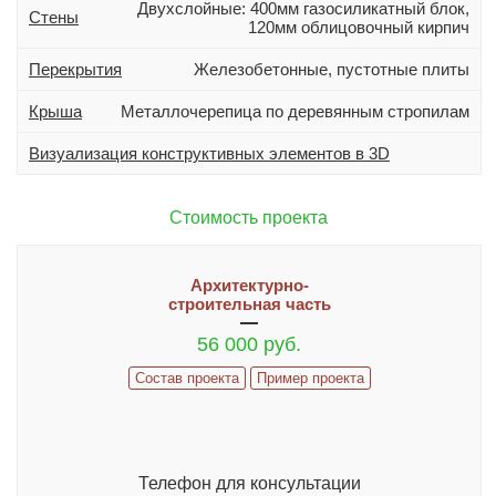
Двухслойные: 400мм газосиликатный блок,
Дополнительно
Стены
120мм облицовочный кирпич
Гараж
Перекрытия
Железобетонные, пустотные плиты
Подвал
Терраса (веранда)
Крыша
Металлочерепица по деревянным стропилам
Эркер
Визуализация конструктивных элементов в 3D
Индивидуальное проектирование
Стоимость проекта
Состав проекта
ИНФОРМАЦИЯ
Архитектурно-
строительная часть
Как заказать проект
56 000 руб.
Гарантии и сервис
Состав проекта
Пример проекта
ИЗМЕНЕНИЯ В ПРОЕКТ И ДОПЫ
Часто задаваемые вопросы
Реализованные проекты
Телефон для консультации