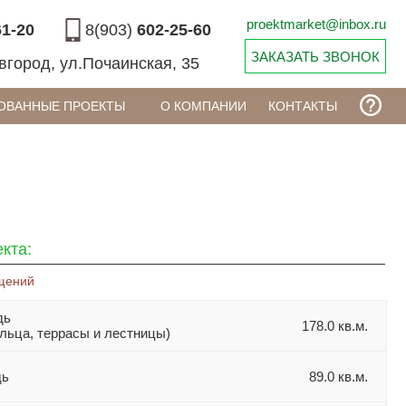
proektmarket@inbox.ru
61-20
8(903)
602-25-60
ЗАКАЗАТЬ ЗВОНОК
вгород, ул.Почаинская, 35
ОВАННЫЕ ПРОЕКТЫ
О КОМПАНИИ
КОНТАКТЫ
кта:
щений
дь
178.0 кв.м.
ыльца, террасы и лестницы)
дь
89.0 кв.м.