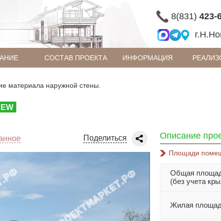
8(831)
423-
г.Н.Но
АНИЕ
СОСТАВ ПРОЕКТА
ИНФОРМАЦИЯ
РЕАЛИЗ
ие материала наружной стены.
NEW
Описание прое
Поделиться
ранное
Площади поме
Общая площа
(без учета кр
Жилая площа